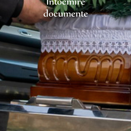
Întocmire
documente