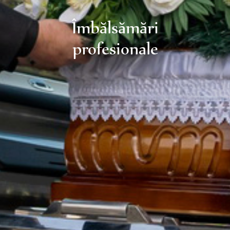
Îmbălsămări
profesionale