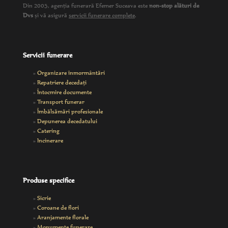
Din 2005, agenția funerară Efemer Suceava este
non-stop alături de
Dvs
și vă asigură
servicii funerare complete
.
Servicii funerare
»
Organizare înmormântări
»
Repatriere decedaţi
»
Întocmire documente
»
Transport funerar
»
Îmbălsămări profesionale
»
Depunerea decedatului
»
Catering
»
Incinerare
Produse specifice
»
Sicrie
»
Coroane de flori
»
Aranjamente florale
»
Monumente funerare