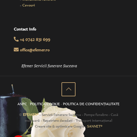
»
Cavouri
Contact info
+4 0742 831 699
office@efemer.ro
Efemer Servicii funerare Suceava
ANPC
-
POLITICA COOKIE
-
POLITICA DE CONFIDENŢIALITATE
©
EFEMER®
- Servicii Funerare Suceava - Pompe funebre - Casă
mortuară - Repatriere decedaţi - Transport internaţional
Creare site & optimizare Google -
SANNET®